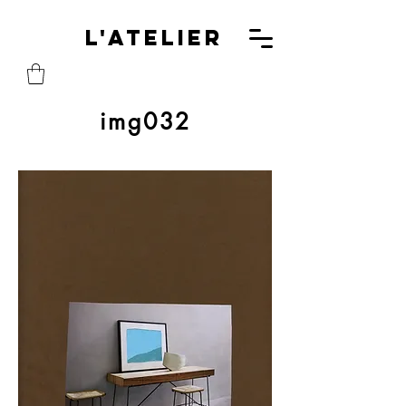
L'A
L'Atelier
img032